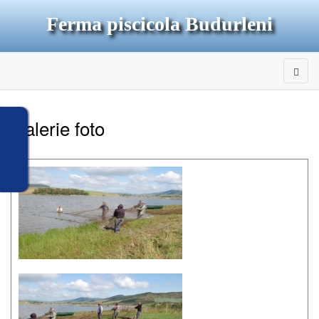
Ferma piscicola Budurleni
Galerie foto